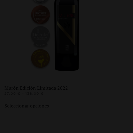
Murón Edición Limitada 2022
RANGO
27,00
€
-
138,00
€
DE
Este
PRECIOS:
Seleccionar opciones
producto
DESDE
27,00 €
tiene
HASTA
múltiples
138,00 €
variantes.