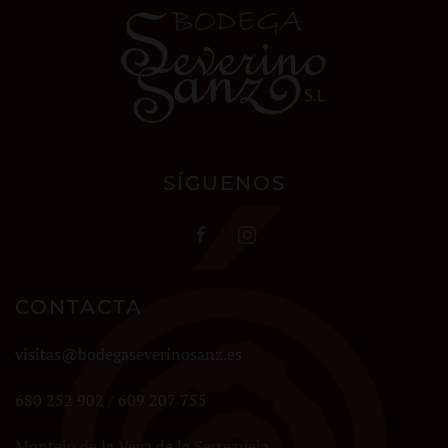
SÍGUENOS
CONTACTA
visitas@bodegaseverinosanz.es
680 252 902
/
609 207 755
Montejo de la Vega de la Serrezuela