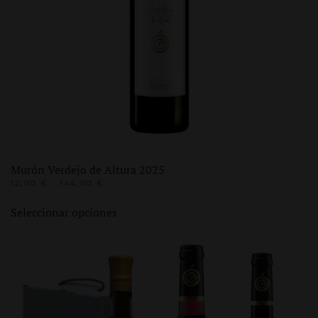
Murón Verdejo de Altura 2025
RANGO
12,00
€
-
144,00
€
DE
Este
PRECIOS:
Seleccionar opciones
producto
DESDE
12,00 €
tiene
HASTA
múltiples
144,00 €
variantes.
Las
opciones