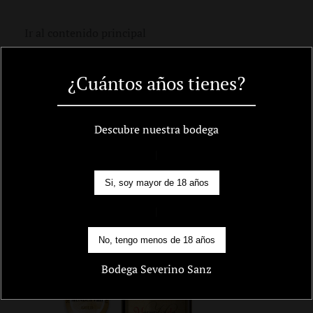
Carro
Ir al contenido principal
¿Cuántos años tienes?
Inicio
/
Vinos Ribera del Duero
/
Vinos Tintos
/ Herencia de Llanomingómez 2015
Descubre nuestra bodega
|
Si, soy mayor de 18 años
|
No, tengo menos de 18 años
Bodega Severino Sanz