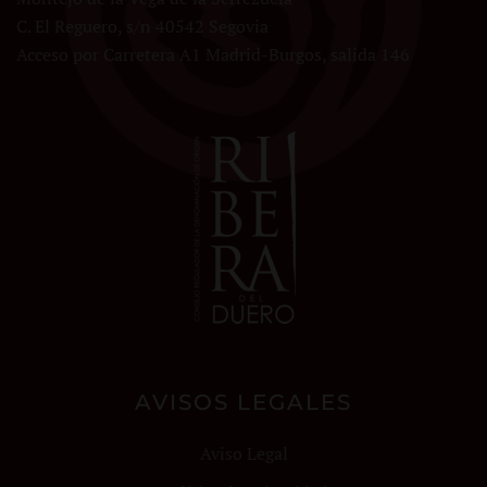
C. El Reguero, s/n 40542 Segovia
Acceso por Carretera A1 Madrid-Burgos, salida 146
AVISOS LEGALES
Aviso Legal