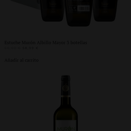
producto
Estuche Murón Albillo Mayor 3 botellas
EL
EL
60,00
€
58,99
€
PRECIO
PRECIO
ORIGINAL
ACTUAL
Añadir al carrito
ERA:
ES:
60,00 €.
58,99 €.