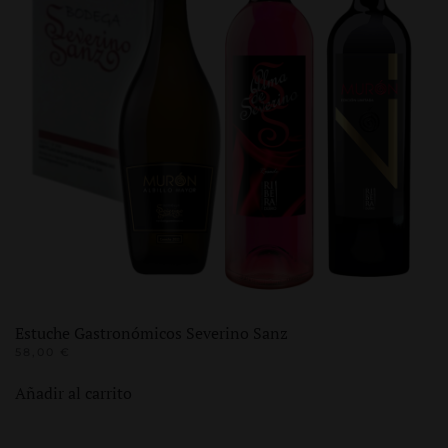
se
pueden
elegir
en
la
página
de
producto
Estuche Gastronómicos Severino Sanz
58,00
€
Añadir al carrito