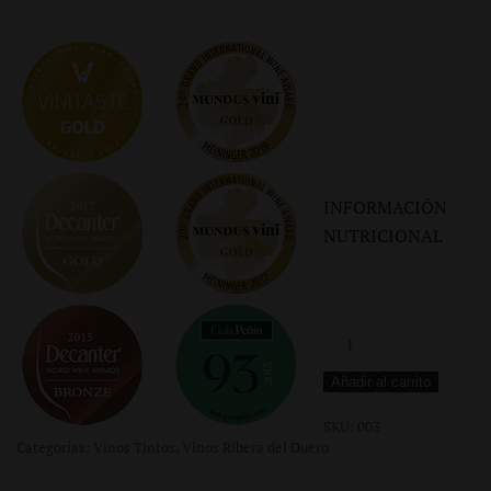
INFORMACIÓN
NUTRICIONAL
Herencia
de
Añadir al carrito
Llanomingómez
2015
SKU:
003
Categorías:
Vinos Tintos
,
Vinos Ribera del Duero
cantidad