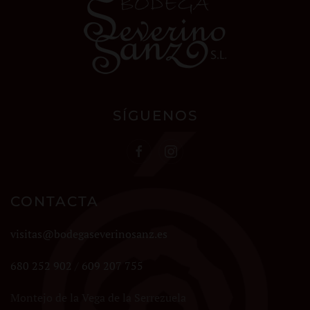
SÍGUENOS
CONTACTA
visitas@bodegaseverinosanz.es
680 252 902
/
609 207 755
Montejo de la Vega de la Serrezuela