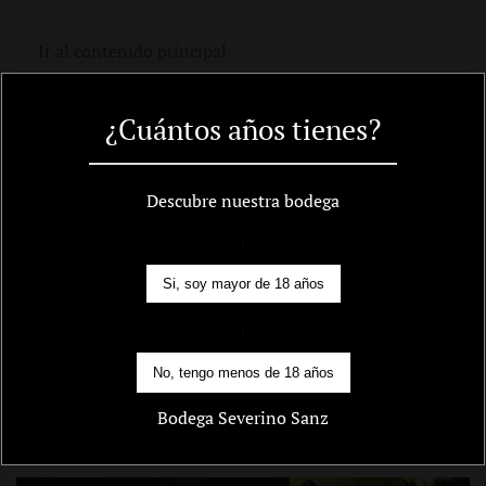
Carro
Ir al contenido principal
¿Cuántos años tienes?
Murón Autor y
Descubre nuestra bodega
Murón Edición
|
limitada, Medalla de
Si, soy mayor de 18 años
|
Plata en los Premios
No, tengo menos de 18 años
Zarcillo 2018
Bodega Severino Sanz