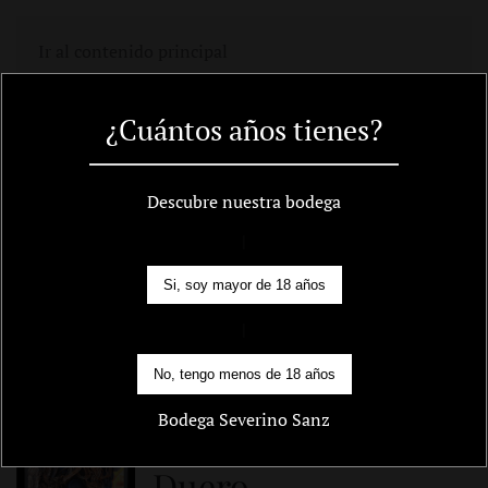
Ir al contenido principal
Murón Roble info
¿Cuántos años tienes?
Descubre nuestra bodega
|
Si, soy mayor de 18 años
Vino tinto. Mínimo 6
|
meses en barrica de
No, tengo menos de 18 años
roble
Bodega Severino Sanz
D.O. Ribera del
Duero