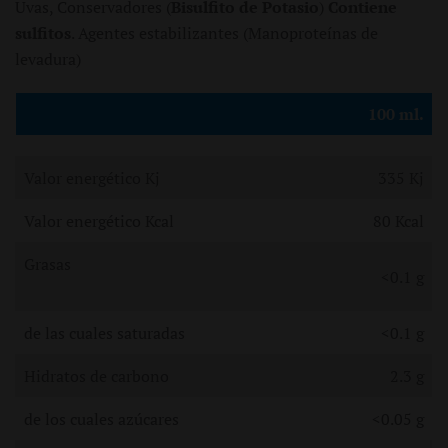
Uvas, Conservadores (
Bisulfito de Potasio
)
Contiene
sulfitos
. Agentes estabilizantes (Manoproteínas de
levadura)
100 ml.
Valor energético Kj
335 Kj
Valor energético Kcal
80 Kcal
Grasas
<0.1 g
de las cuales saturadas
<0.1 g
Hidratos de carbono
2.3 g
de los cuales azúcares
<0.05 g