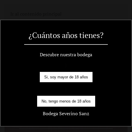
Carro
Ir al contenido principal
¿Cuántos años tienes?
¿Qué es un Zahorí?
Descubre nuestra bodega
|
Si, soy mayor de 18 años
|
No, tengo menos de 18 años
Bodega Severino Sanz