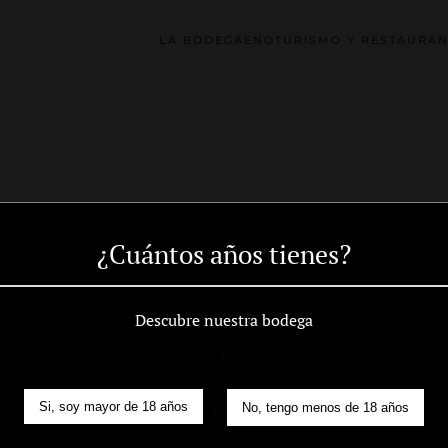
LA BODEGA
ENOTURISMO Y RESTAURAN
 aventura enoló
¿Cuántos años tienes?
 corazón de las
Descubre nuestra bodega
|
del Riaza
Si, soy mayor de 18 años
No, tengo menos de 18 años
|