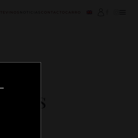
TE
VINOS
NOTICIAS
CONTACTO
CARRO
gica
 Hoces