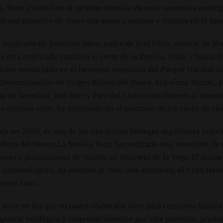
s, Sanz insistió en el carácter familiar de esta «aventura enológ
erno proyecto de vinos que genera empleo y riqueza en el med
á inspirada en Severino Sanz, padre de José Félix, natural de M
lla está implicado también el resto de la familia, Iñaki y María
a nace enmarcada en el hermoso escenario del Parque Natural Ho
 Denominación de Origen Ribera del Duero. Sus vinos Murón, 
de Severino, Dos Eses y Pico del Llano contribuyen al muestr
s últimos años, ha irrumpido en el mercado de los vinos de cal
da en 2009, es una de las dos únicas bodegas segovianas inscri
ibera del Duero. La familia Sanz ha realizado una inversión de
iones y plantaciones de viñedo en Montejo de la Vega. El majuel
e Llanomínguez, da nombre al vino más exclusivo, el tinto Here
erino Sanz.
s años en los que su padre elaboraba vino para consumo familiar
 apostar enológica y empresarialmente por este proyecto, produ