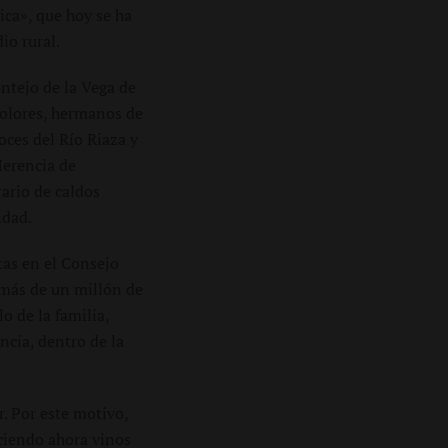
ica», que hoy se ha
io rural.
ontejo de la Vega de
 Dolores, hermanos de
ces del Río Riaza y
Herencia de
ario de caldos
idad.
tas en el Consejo
 más de un millón de
o de la familia,
ncia, dentro de la
. Por este motivo,
ciendo ahora vinos