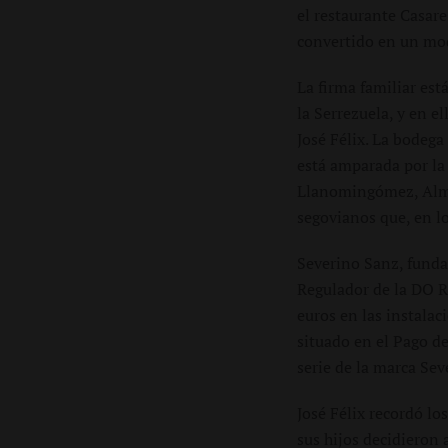
el restaurante Casare
convertido en un mod
La firma familiar est
la Serrezuela, y en e
José Félix. La bodeg
está amparada por la
Llanomingómez, Alma 
segovianos que, en lo
Severino Sanz, funda
Regulador de la DO R
euros en las instalac
situado en el Pago d
serie de la marca Sev
José Félix recordó lo
sus hijos decidieron