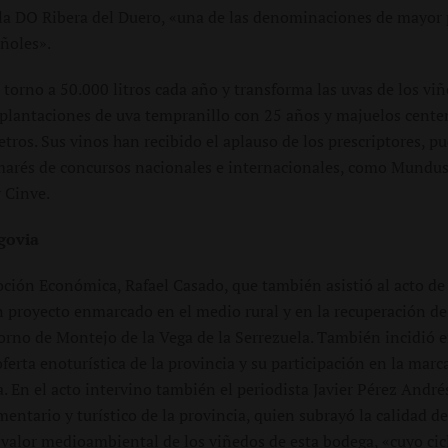
 la DO Ribera del Duero, «una de las denominaciones de mayor 
añoles».
torno a 50.000 litros cada año y transforma las uvas de los vi
plantaciones de uva tempranillo con 25 años y majuelos centen
tros. Sus vinos han recibido el aplauso de los prescriptores, p
marés de concursos nacionales e internacionales, como Mundus
 Cinve.
govia
ción Económica, Rafael Casado, que también asistió al acto de
n proyecto enmarcado en el medio rural y en la recuperación de 
torno de Montejo de la Vega de la Serrezuela. También incidió e
ferta enoturística de la provincia y su participación en la marc
. En el acto intervino también el periodista Javier Pérez Andr
mentario y turístico de la provincia, quien subrayó la calidad de
 valor medioambiental de los viñedos de esta bodega, «cuyo cic