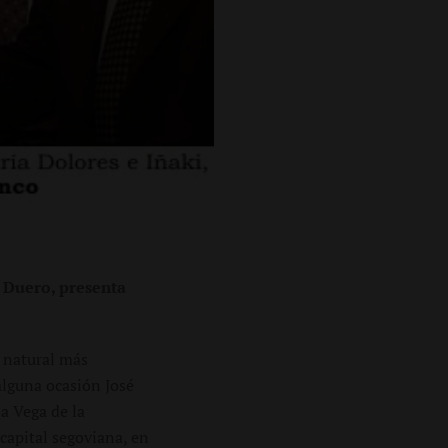
l Duero, presenta
o natural más
lguna ocasión José
a Vega de la
capital segoviana, en