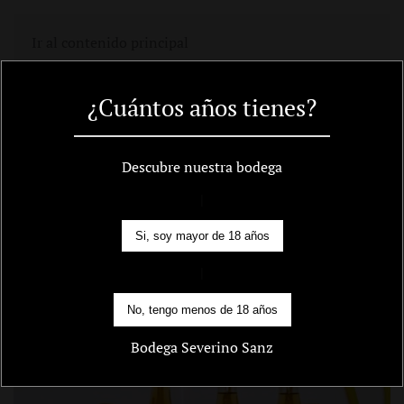
Carro
Ir al contenido principal
¿Cuántos años tienes?
Inicio
/ Vinos Infraordinarios
Vinos Infraordinarios
Descubre nuestra bodega
|
Mostrando el único resultado
Si, soy mayor de 18 años
|
No, tengo menos de 18 años
Bodega Severino Sanz