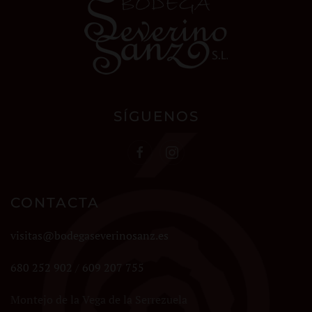
SÍGUENOS
CONTACTA
visitas@bodegaseverinosanz.es
680 252 902
/
609 207 755
Montejo de la Vega de la Serrezuela