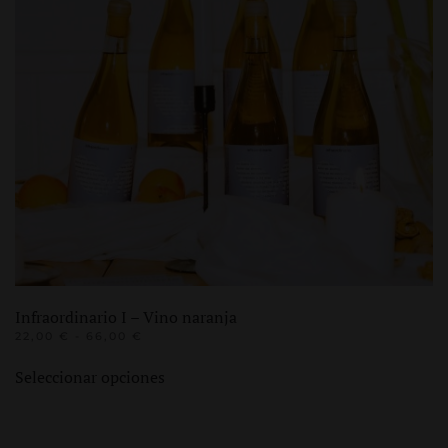
Infraordinario I – Vino naranja
RANGO
22,00
€
-
66,00
€
DE
Este
PRECIOS:
Seleccionar opciones
producto
DESDE
22,00 €
tiene
HASTA
múltiples
66,00 €